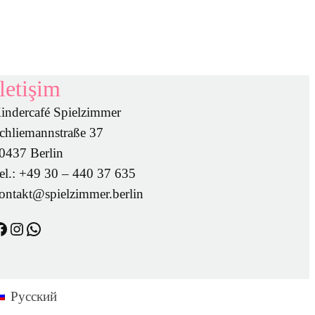
İletişim
indercafé Spielzimmer
chliemannstraße 37
0437 Berlin
el.: +49 30 – 440 37 635
ontakt@spielzimmer.berlin
https://www.instagram.com/spielzimmer.berlin/
WhatsApp
Русский