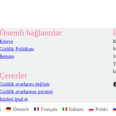
Önemli bağlantılar
Künye
K
Gizlilik Politikası
S
İletişim
1
T
k
Çerezler
https://www.facebook.com/DasSpielzimmer/
Gizlilik ayarlarını değiştir
Gizlilik ayarlarının geçmişi
Izinleri iptal et
h
Deutsch
Français
Italiano
Polski