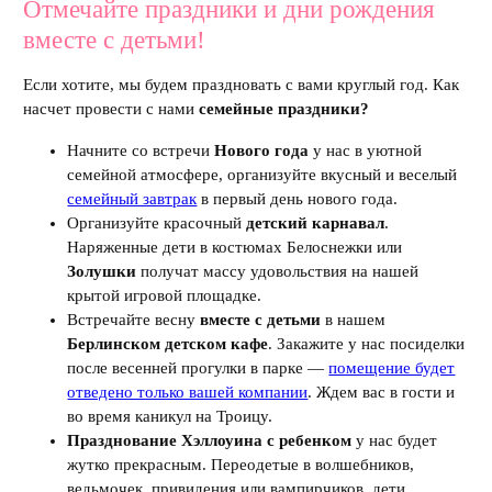
Отмечайте праздники и дни рождения
вместе с детьми!
Если хотите, мы будем праздновать с вами круглый год. Как
насчет провести с нами
семейные праздники?
Начните со встречи
Нового года
у нас в уютной
семейной атмосфере, организуйте вкусный и веселый
семейный завтрак
в первый день нового года.
Организуйте красочный
детский карнавал
.
Наряженные дети в костюмах Белоснежки или
Золушки
получат массу удовольствия на нашей
крытой игровой площадке.
Встречайте весну
вместе с детьми
в нашем
Берлинском детском кафе
. Закажите у нас посиделки
после весенней прогулки в парке —
помещение будет
отведено только вашей компании
. Ждем вас в гости и
во время каникул на Троицу.
Празднование Хэллоуина с ребенком
у нас будет
жутко прекрасным. Переодетые в волшебников,
ведьмочек, привидения или вампирчиков, дети