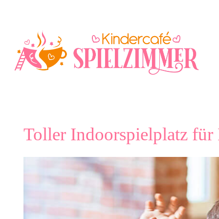
Zum
Inhalt
springen
Toller Indoorspielplatz fü