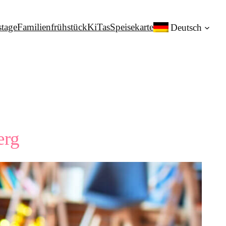
stage
Familienfrühstück
KiTas
Speisekarte
Deutsch
erg