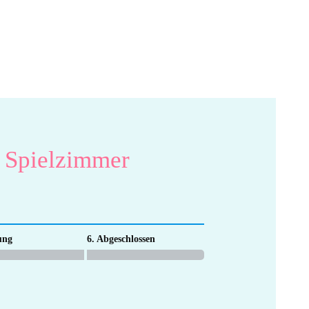
é Spielzimmer
ung
6. Abgeschlossen