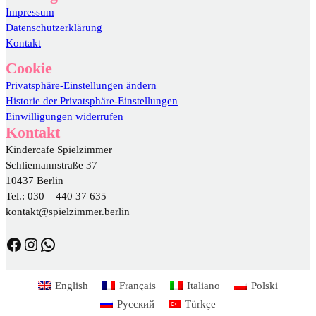
Impressum
Datenschutzerklärung
Kontakt
Cookie
Privatsphäre-Einstellungen ändern
Historie der Privatsphäre-Einstellungen
Einwilligungen widerrufen
Kontakt
Kindercafe Spielzimmer
Schliemannstraße 37
10437 Berlin
Tel.: 030 – 440 37 635
kontakt@spielzimmer.berlin
https://www.facebook.com/DasSpielzimmer/
https://www.instagram.com/spielzimmer.berlin/
WhatsApp
English
Français
Italiano
Polski
Русский
Türkçe