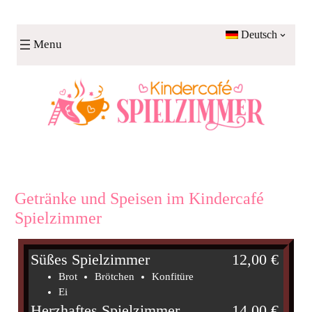
Zum
Inhalt
Deutsch
Menu
springen
Getränke und Speisen im Kindercafé
Spielzimmer
Süßes Spielzimmer
12,00 €
Brot
Brötchen
Konfitüre
Ei
Herzhaftes Spielzimmer
14,00 €