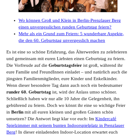
Wo können Groß und Klein in Berlin-Prenzlauer Berg
einen unvergesslichen runden Geburtstag feiern?
Mehr als ein Grund zum Feiern: 5 wunderbare Aspekte,
die den 60. Geburtstag unvergesslich machen
Es ist eine so schöne Erfahrung, das Älterwerden zu zelebrieren
und gemeinsam mit euren Liebsten einen Geburtstag zu feiern.
Die Vorfreude auf die
Geburtstagsfeier
ist groß, während ihr
eure Familie und FreundInnen einladet – und natürlich auch die
jüngsten Familienmitglieder, eure Kinder und Enkelkinder.
Wenn dieser besondere Tag dann auch noch ein bedeutsamer
runder 60. Geburtstag
ist, wird der Anlass umso schöner.
Schließlich haben wir nur alle 10 Jahre die Gelegenheit, ihn
gebührend zu feiern. Doch wo könnt ihr eine so wichtige Feier
in
Berlin
mit all euren kleinen und großen Gästen schön
umsetzen? Die Antwort liegt klar vor euch: Im
Kindercafé
Spielzimmer mit seinem bunten Indoorspielplatz in Prenzlauer
Berg
! In dieser einladenden Indoor-Location erwartet euch