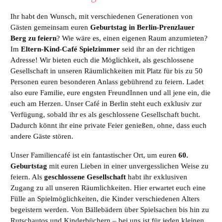
Ihr habt den Wunsch, mit verschiedenen Generationen von
Gästen gemeinsam euren
Geburtstag in Berlin-Prenzlauer
Berg zu feiern
? Wie wäre es, einen eigenen Raum anzumieten?
Im
Eltern-Kind-Café Spielzimmer
seid ihr an der richtigen
Adresse! Wir bieten euch die Möglichkeit, als geschlossene
Gesellschaft in unseren Räumlichkeiten mit Platz für bis zu 50
Personen euren besonderen Anlass gebührend zu feiern. Ladet
also eure Familie, eure engsten FreundInnen und all jene ein, die
euch am Herzen. Unser Café in Berlin steht euch exklusiv zur
Verfügung, sobald ihr es als geschlossene Gesellschaft bucht.
Dadurch könnt ihr eine private Feier genießen, ohne, dass euch
andere Gäste stören.
Unser Familiencafé ist ein fantastischer Ort, um euren
60.
Geburtstag
mit euren Lieben in einer unvergesslichen Weise zu
feiern. Als
geschlossene Gesellschaft
habt ihr exklusiven
Zugang zu all unseren Räumlichkeiten. Hier erwartet euch eine
Fülle an Spielmöglichkeiten, die Kinder verschiedenen Alters
begeistern werden. Von Bällebädern über Spielsachen bis hin zu
Rutschautos und Kinderbüchern – bei uns ist für jeden kleinen