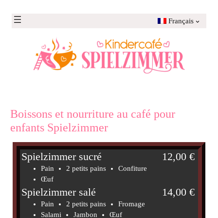
Aller
au
Français
contenu
Boissons et nourriture au café pour
enfants Spielzimmer
Spielzimmer sucré
12,00 €
Pain
2 petits pains
Confiture
Œuf
Spielzimmer salé
14,00 €
Pain
2 petits pains
Fromage
Salami
Jambon
Œuf