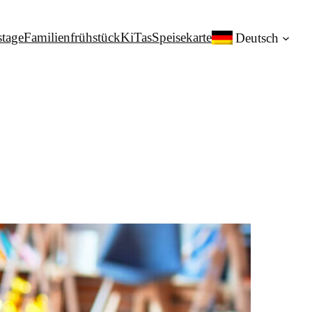
stage
Familienfrühstück
KiTas
Speisekarte
Deutsch