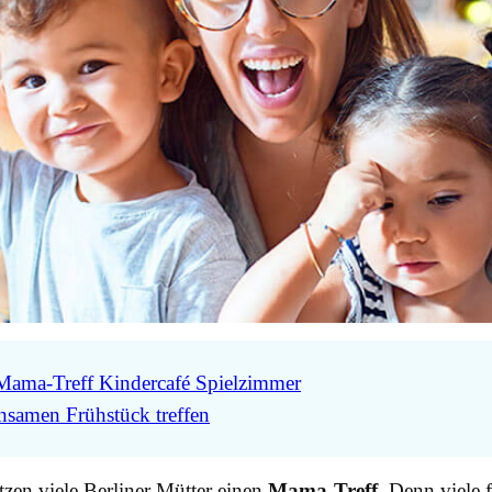
 Mama-Treff Kindercafé Spielzimmer
samen Frühstück treffen
en viele Berliner Mütter einen
Mama-Treff
. Denn viele