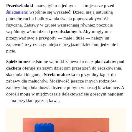
Przedszkolaki
marzą tylko o jednym — i to jeszcze przed
śniadaniem
: wspólnie się wyszaleć! Dzieci mają naturalną
potrzebę ruchu i odkrywania świata poprzez aktywność
fizyczną. Zabawy w grupie wzmacniają również poczucie
wspólnoty wśród dzieci
przedszkolnych
. Aby mogły one
przeżywać swoje przygody — małe i duże — należy im
zapewnić trzy rzeczy: miejsce przyjazne dzieciom, jedzenie i
picie.
Spielzimmer
te istotne warunki zapewnia: nasz
plac zabaw pod
dachem
oferuje starszym dzieciom przestrzeń do raczkowania,
skakania i biegania.
Strefa maluszka
to przytulny kącik do
zabawy dla maluchów. Możliwość jeszcze innych rodzajów
zabawy dopełnia doświadczenie pobytu w naszej kawiarence. A
dorośli mogą w międzyczasie delektować się gorącym napojem
— na przykład pyszną kawą.