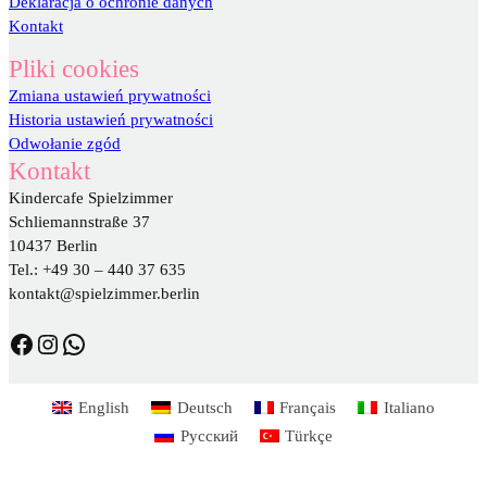
Deklaracja o ochronie danych
Kontakt
Pliki cookies
Zmiana ustawień prywatności
Historia ustawień prywatności
Odwołanie zgód
Kontakt
Kindercafe Spielzimmer
Schliemannstraße 37
10437 Berlin
Tel.: +49 30 – 440 37 635
kontakt@spielzimmer.berlin
https://www.facebook.com/DasSpielzimmer/
https://www.instagram.com/spielzimmer.berlin/
WhatsApp
English
Deutsch
Français
Italiano
Русский
Türkçe